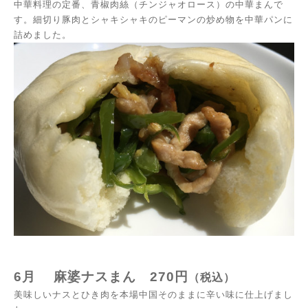
中華料理の定番、青椒肉絲（チンジャオロース）の中華まんで
す。細切り豚肉とシャキシャキのピーマンの炒め物を中華パンに
詰めました。
6月
麻婆ナスまん
270
円
（税込）
美味しいナスとひき肉を本場中国そのままに辛い味に仕上げまし