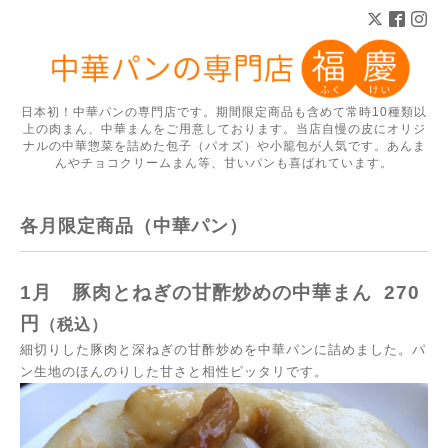
日本初！中華パンの専門店です。期間限定商品も含めて常時10種類以
上の肉まん、中華まんをご用意しております。当店自慢の皮にオリジ
ナルの中華惣菜を詰めた包子（パオズ）や小籠包が人気です。あんま
んやチョコクリームまん等、甘いパンも喜ばれています。
各月限定商品（中華パン）
1月
豚肉とねぎの甘酢炒めの
中華まん
270
円
（税込）
細切りした豚肉と深ねぎの甘酢炒めを中華パンに詰めました。パ
ン生地のほんのりした甘さと相性ピッタリです。