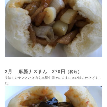
2月
麻婆ナスまん
270
円
（税込）
美味しいナスとひき肉を本場中国そのままに辛い味に仕上げまし
た。