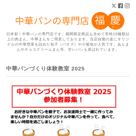
日本初！中華パンの専門店です。期間限定商品も含めて常時10種類以
上の肉まん、中華まんをご用意しております。当店自慢の皮にオリジ
ナルの中華惣菜を詰めた包子（パオズ）や小籠包が人気です。あんま
んやチョコクリームまん等、甘いパンも喜ばれています。
中華パンづくり体験教室 2025