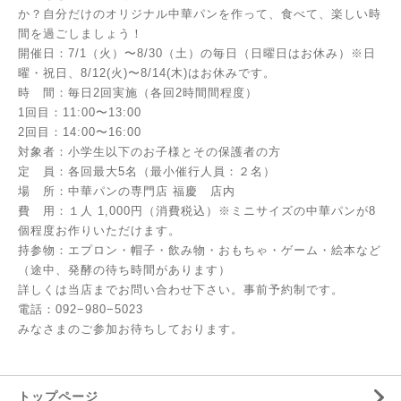
か？自分だけのオリジナル中華パンを作って、食べて、楽しい時
間を過ごしましょう！
開催日：7/1（火）〜8/30（土）の毎日（日曜日はお休み）※日
曜・祝日、8/12(火)〜8/14(木)はお休みです。
時 間：毎日2回実施（各回2時間間程度）
1回目：11:00〜13:00
2回目：14:00〜16:00
対象者：小学生以下のお子様とその保護者の方
定 員：各回最大5名（最小催行人員：２名）
場 所：中華パンの専門店 福慶 店内
費 用：１人 1,000円（消費税込）※ミニサイズの中華パンが8
個程度お作りいただけます。
持参物：エプロン・帽子・飲み物・おもちゃ・ゲーム・絵本など
（途中、発酵の待ち時間があります）
詳しくは当店までお問い合わせ下さい。事前予約制です。
電話：092−980−5023
みなさまのご参加お待ちしております。
トップページ